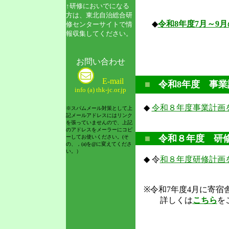
↑研修においでになる
方は、東北自治総合研
◆
令和8年度7月～9
修センターサイトで情
報収集してください。
お問い合わせ
E-mail
■
令和8年度 事業計
info (a) thk-jc.or.jp
◆
令和８年度事業計画を
※スパムメール対策として上
記メールアドレスにはリンク
を張っていませんので、上記
のアドレスをメーラーにコピ
■
令和８年度 研修計
ーしてお使いください。(そ
の、，(a)を@に変えてくださ
い。）
◆
令
和８年度研修計画を
※令和7年度4月に寄
詳しくは
こちら
を
※当研修所