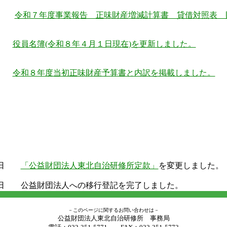
１日
令和７年度事業報告 正味財産増減計算書 貸借対照表 
１日
役員名簿(令和８年４月１日現在)を更新しました。
２日
令和８年度当初正味財産予算書と内訳を掲載しました。
９日
「公益財団法人東北自治研修所定款」
を変更しました。
日 公益財団法人への移行登記を完了しました。
－このページに関するお問い合わせは－
公益財団法人東北自治研修所 事務局