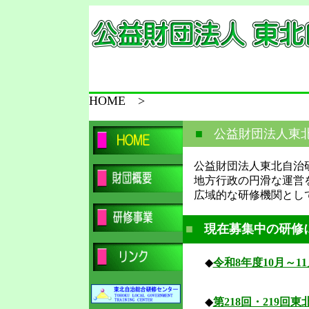
HOME >
■
公益財団法人東
公益財団法人東北自治研
地方行政の円滑な運営を
広域的な研修機関として
■
現在募集中の研修に
◆
令和8年度10月～
◆
第218回・219