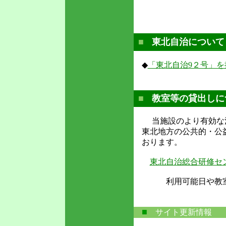
■
東北自治について
◆
「東北自治9２号」を
■
教室等の貸出しに
当施設のより有効な活用
東北地方の公共的・公益
おります。
東北自治総合研修セン
利用可能日や教室
■
サイト更新情報