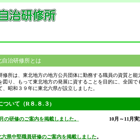
最終更新日 令
北自治研修所とは
修所は、東北地方の地方公共団体に勤務する職員の資質と能
図り、もって東北地方の発展に資することを目的に、全国で
、昭和３９年に東北六県が設立しました。
ついて（R８.８.３)
11月の研修のご案内を掲載しました。
10月～11
回東北六県中堅職員研修のご案内を掲載しました
。
中堅 