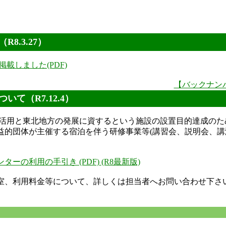
（
R8.3.27
）
掲載しました(PDF
)
【バックナン
ついて
（
R7.12.4
）
と東北地方の発展に資するという施設の設置目的達成のた
的団体が主催する宿泊を伴う研修事業等(講習会、説明会、講
ターの利用の手引き (PDF)
(R8最新版)
、利用料金等について、詳しくは担当者へお問い合わせ下さい。(℡ 02